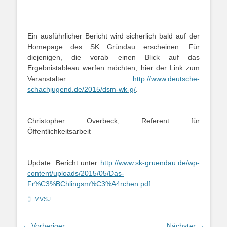
Ein ausführlicher Bericht wird sicherlich bald auf der
Homepage des SK Gründau erscheinen. Für
diejenigen, die vorab einen Blick auf das
Ergebnistableau werfen möchten, hier der Link zum
Veranstalter:
http://www.deutsche-
schachjugend.de/2015/dsm-wk-g/
.
Christopher Overbeck, Referent für
Öffentlichkeitsarbeit
Update: Bericht unter
http://www.sk-gruendau.de/wp-
content/uploads/2015/05/Das-
Fr%C3%BChlingsm%C3%A4rchen.pdf
Kategorien
MVSJ
Beitragsnavigation
← Vorheriger
Nächster →