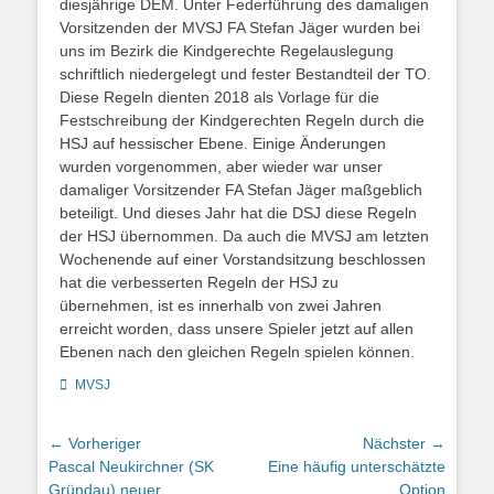
diesjährige DEM. Unter Federführung des damaligen
Vorsitzenden der MVSJ FA Stefan Jäger wurden bei
uns im Bezirk die Kindgerechte Regelauslegung
schriftlich niedergelegt und fester Bestandteil der TO.
Diese Regeln dienten 2018 als Vorlage für die
Festschreibung der Kindgerechten Regeln durch die
HSJ auf hessischer Ebene. Einige Änderungen
wurden vorgenommen, aber wieder war unser
damaliger Vorsitzender FA Stefan Jäger maßgeblich
beteiligt. Und dieses Jahr hat die DSJ diese Regeln
der HSJ übernommen. Da auch die MVSJ am letzten
Wochenende auf einer Vorstandsitzung beschlossen
hat die verbesserten Regeln der HSJ zu
übernehmen, ist es innerhalb von zwei Jahren
erreicht worden, dass unsere Spieler jetzt auf allen
Ebenen nach den gleichen Regeln spielen können.
Kategorien
MVSJ
Beitragsnavigation
← Vorheriger
Nächster →
Vorheriger
Nächster
Pascal Neukirchner (SK
Eine häufig unterschätzte
Beitrag:
Beitrag:
Gründau) neuer
Option