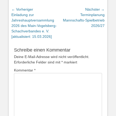
Beitragsnavigation
← Vorheriger
Nächster →
Vorheriger
Nächster
Einladung zur
Terminplanung
Beitrag:
Beitrag:
Jahreshauptversammlung
Mannschafts-Spielbetrieb
2026 des Main-Vogelsberg-
2026/27
Schachverbandes e. V.
[aktualisiert: 15.03.2026]
Schreibe einen Kommentar
Deine E-Mail-Adresse wird nicht veröffentlicht.
Erforderliche Felder sind mit
*
markiert
Kommentar
*