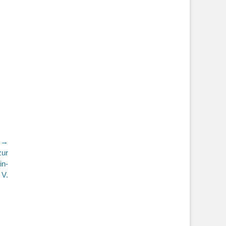
r →
zur
in-
 V.