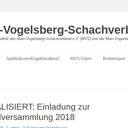
-Vogelsberg-Schachver
bauftritt des Main-Vogelsberg-Schachverband e.V. (MVS) und der Main-Vogel
Spielklassen/Ergebnisdienst
MVS-Open
Breitensport
ISIERT: Einladung zur
dversammlung 2018
Autor
18
admin
Kommentar hinterlassen