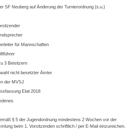
der SF Neuberg auf Änderung der Turnierordnung (s.u.)
orsitzender
endsprecher
ierleiter für Mannschaften
iftführer
zu 3 Beisitzern
wahl nicht besetzter Ämter
en der MVSJ
ssfassung Etat 2018
iedenes
gemäß § 5 der Jugendordnung mindestens 2 Wochen vor der
ung beim 1. Vorsitzenden schriftlich / per E-Mail einzureichen.