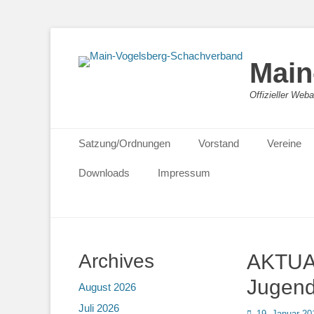
Main
Offizieller We
Primäres Menü
Zum
Satzung/Ordnungen
Vorstand
Vereine
Inhalt
springen
Downloads
Impressum
Archives
AKTUAL
Jugen
August 2026
Juli 2026
Posted
19. Januar 20