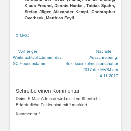
Klaus Freund, Dennis Hankel, Tobias Spahn,
Stefan Jäger, Alexander Kempf, Christopher
Overbeck, Matthias Feyll
Kategorien
MVSJ
Beitragsnavigation
← Vorheriger
Nächster →
Vorheriger
Nächster
Weihnachtsblitzturnier des
Ausschreibung:
Beitrag:
Beitrag:
SC Heusenstamm
Bezirkseinzelmeisterschaften
2017 der MVSJ am
4.11.2017
Schreibe einen Kommentar
Deine E-Mail-Adresse wird nicht veröffentlicht.
Erforderliche Felder sind mit
*
markiert
Kommentar
*