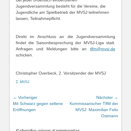
Jugendversammlung besteht für die Vereine, die
Jugendliche am Spielbetrieb der MVSJ teilnehmen
lassen, Teilnahmepflicht.
Direkt im Anschluss an die Jugendversammlung
findet die Saisonbesprechung der MVSJ-Liga statt.
Anfragen und Meldungen bitte an
tlfm@mvsj.de
schicken.
Christopher Overbeck, 2. Vorsitzender der MVSJ
Kategorien
MVSJ
Beitragsnavigation
← Vorheriger
Nächster →
Vorheriger
Nächster
Mit Schwarz gegen seltene
Kommissarischer TlfM der
Beitrag:
Beitrag:
Eröffnungen
MVSJ: Maximilian Felix
Ostmann
Schreibe einen Kommentar