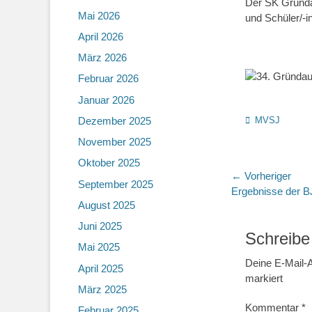
Der SK Gründau
Mai 2026
und Schüler/-i
April 2026
März 2026
Februar 2026
Januar 2026
Kategorien
Dezember 2025
MVSJ
November 2025
Oktober 2025
Beitragsn
← Vorheriger
September 2025
Vorheriger
Ergebnisse der 
August 2025
Beitrag:
Juni 2025
Schreibe
Mai 2025
Deine E-Mail-A
April 2025
markiert
März 2025
Kommentar
*
Februar 2025