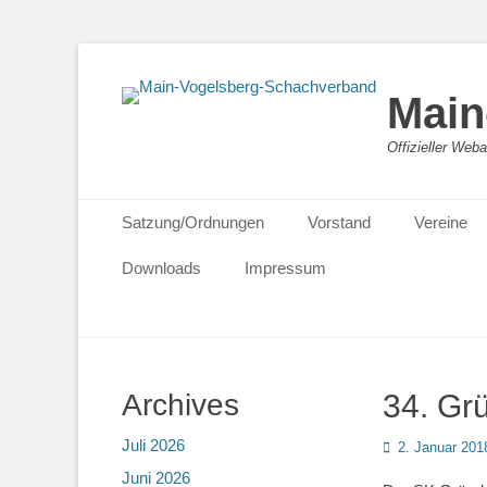
Main
Offizieller We
Primäres Menü
Zum
Satzung/Ordnungen
Vorstand
Vereine
Inhalt
springen
Downloads
Impressum
Archives
34. Gr
Juli 2026
Posted
2. Januar 201
on
Juni 2026