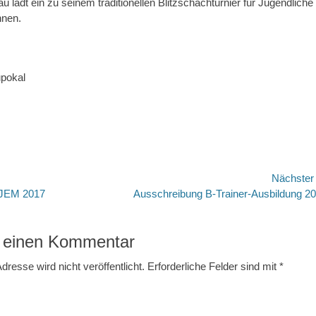
 lädt ein zu seinem traditionellen Blitzschachturnier für Jugendliche
nnen.
avigation
Nächste
Nächster
BJEM 2017
Ausschreibung B-Trainer-Ausbildung 2
Beitrag:
 einen Kommentar
dresse wird nicht veröffentlicht.
Erforderliche Felder sind mit
*