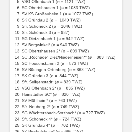
VSG Offenbach 1 (ø = 1121 TWZ)
SC Obertshausen 1 (ø = 1083 TWZ)
SV KS Großauheim 1 (ø = 1072 TWZ)
SK Gründau 2 (ø = 1049 TWZ)
Sfr. Schöneck 2 (ø = 1046 TWZ)
Sfr. Schöneck 3 (ø = 987)
SG Dietzenbach 1 (ø = 942 TWZ)
SV Bergwinkel* (ø = 940 TWZ)
SC Obertshausen 2* (ø = 899 TWZ)
SC „Rochade“ Diez/Niederneisen** (ø = 883 TWZ)
SC Heusenstamm 2 (ø = 873 TWZ)
SV Büdingen-Ortenberg (ø = 863 TWZ)
SK Gründau 3 (ø = 844 TWZ)
Sfr. Seligenstadt* (ø = 839 TWZ)
VSG Offenbach 2* (ø = 835 TWZ)
Hainstädter SC* (ø = 820 TWZ)
SV Mühlheim* (ø = 763 TWZ)
Sfr. Neuberg 2* (ø = 749 TWZ)
SG Wächtersbach-Sotzbach* (ø = 727 TWZ)
Sfr. Schöneck 4* (ø = 724 TWZ)
SK Gründau 4* (ø = 702 TWZ)
SK Bischofsheim* (ø = 686 TWZ)