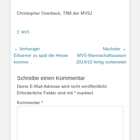
Christopher Overbeck, TlfM der MVSJ
Kategorien
MVS
Beitragsnavigation
← Vorheriger
Nächster →
Vorheriger
Nächster
Erbarme’ zu spät die Hesse
MVS-Mannschaftssaison
Beitrag:
Beitrag:
komme ..
2014/15 fertig vorbereitet
Schreibe einen Kommentar
Deine E-Mail-Adresse wird nicht veröffentlicht.
Erforderliche Felder sind mit
*
markiert
Kommentar
*