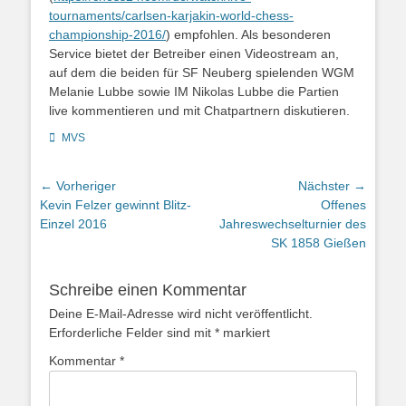
tournaments/carlsen-karjakin-world-chess-
championship-2016/
) empfohlen. Als besonderen
Service bietet der Betreiber einen Videostream an,
auf dem die beiden für SF Neuberg spielenden WGM
Melanie Lubbe sowie IM Nikolas Lubbe die Partien
live kommentieren und mit Chatpartnern diskutieren.
Kategorien
MVS
Beitragsnavigation
← Vorheriger
Nächster →
Vorheriger
Nächster
Kevin Felzer gewinnt Blitz-
Offenes
Beitrag:
Beitrag:
Einzel 2016
Jahreswechselturnier des
SK 1858 Gießen
Schreibe einen Kommentar
Deine E-Mail-Adresse wird nicht veröffentlicht.
Erforderliche Felder sind mit
*
markiert
Kommentar
*