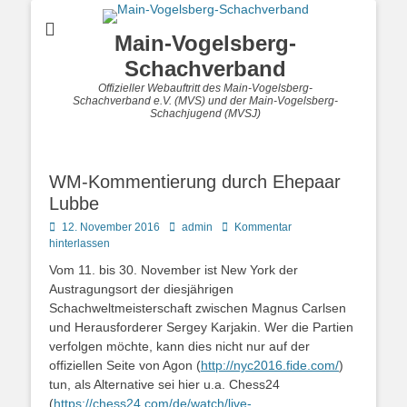
Main-Vogelsberg-
Schachverband
Offizieller Webauftritt des Main-Vogelsberg-
Schachverband e.V. (MVS) und der Main-Vogelsberg-
Schachjugend (MVSJ)
WM-Kommentierung durch Ehepaar
Lubbe
Posted
Autor
12. November 2016
admin
Kommentar
on
hinterlassen
Vom 11. bis 30. November ist New York der
Austragungsort der diesjährigen
Schachweltmeisterschaft zwischen Magnus Carlsen
und Herausforderer Sergey Karjakin. Wer die Partien
verfolgen möchte, kann dies nicht nur auf der
offiziellen Seite von Agon (
http://nyc2016.fide.com/
)
tun, als Alternative sei hier u.a. Chess24
(
https://chess24.com/de/watch/live-