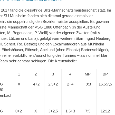
2017 fand die diesjährige Blitz-Mannschaftsmeisterschaft statt. Im
er SU Mühlheim fanden sich diesmal gerade einmal vier
in, die doppelrundig den Bezirksmeister ausspielten. Es gewann
erste Mannschaft der VSG 1880 Offenbach (in der Austellung
ten, M. Bogoucanin, P. Wolff) vor der eigenen Zweiten (mit V.
huer, Lützen und Lanz), gefolgt vom weiteren Stammgast Neuberg
rill, Scherf, Ro. Bethke) und den Lokalmatadoren aus Mühlheim
, Eibelshäuser, Rönsch, Apel und (ohne Einsatz) Bartenschläger),
n einer vorbildlichen Ausrichtung des Turniers – als nominell klar
eam sehr achtbar schlugen. Die Kreuztabelle:
1
2
3
4
MP
BP
SG
X
4+2
2,5+2
2+4
9:3
16,5:7,5
80
fenbach
SG
0+2
X
3+2,5
1,5+3
7:5
12:12