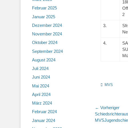
18
Februar 2025
Of
2
Januar 2025
Dezember 2024
3.
Sfr
Ne
November 2024
Oktober 2024
4.
SA
S
September 2024
Mü
August 2024
Juli 2024
Juni 2024
Kategorien
MVS
Mai 2024
April 2024
März 2024
Beitragsn
← Vorheriger
Februar 2024
Vorheriger
Schiedsrichterau
Beitrag:
MVSJugendschied
Januar 2024