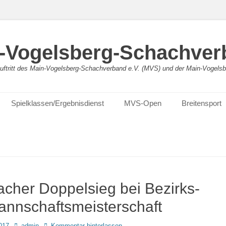
-Vogelsberg-Schachver
bauftritt des Main-Vogelsberg-Schachverband e.V. (MVS) und der Main-Vogel
Spielklassen/Ergebnisdienst
MVS-Open
Breitensport
acher Doppelsieg bei Bezirks-
Mannschaftsmeisterschaft
Autor
017
admin
Kommentar hinterlassen