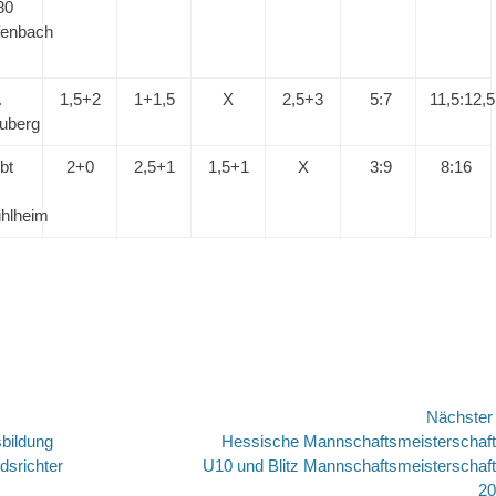
80
fenbach
.
1,5+2
1+1,5
X
2,5+3
5:7
11,5:12,5
uberg
bt
2+0
2,5+1
1,5+1
X
3:9
8:16
U
hlheim
avigation
Nächste
Nächster
sbildung
Hessische Mannschaftsmeisterschaf
Beitrag:
srichter
U10 und Blitz Mannschaftsmeisterschaf
20