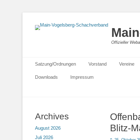
Main
Offizieller We
Primäres Menü
Zum
Satzung/Ordnungen
Vorstand
Vereine
Inhalt
springen
Downloads
Impressum
Archives
Offenb
Blitz-
August 2026
Juli 2026
Posted
25. Oktober 2