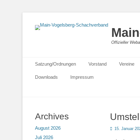
Main
Offizieller We
Primäres Menü
Zum
Satzung/Ordnungen
Vorstand
Vereine
Inhalt
springen
Downloads
Impressum
Archives
Umstel
August 2026
Posted
15. Januar 20
on
Juli 2026