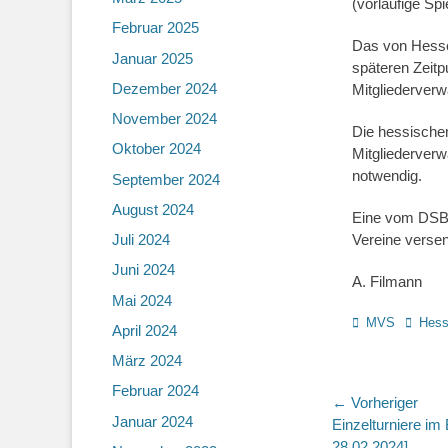
(vorläufige Spi
Februar 2025
Das von Hessen
Januar 2025
späteren Zeitpu
Dezember 2024
Mitgliederverw
November 2024
Die hessischen
Oktober 2024
Mitgliederverw
notwendig.
September 2024
August 2024
Eine vom DSB e
Juli 2024
Vereine verse
Juni 2024
A. Filmann
Mai 2024
Kategorien
Schlag
MVS
Hess
April 2024
März 2024
Februar 2024
Beitragsn
← Vorheriger
Januar 2024
Vorheriger
Einzelturniere im
Beitrag:
28.02.2024]