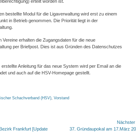
elberechtigung) erteilt worden ist.
 bestellte Modul für die Ligaverwaltung wird erst zu einem
nkt in Betrieb genommen. Die Priorität liegt in der
altung.
 Vereine erhalten die Zugangsdaten für die neue
altung per Briefpost. Dies ist aus Gründen des Datenschutzes
rstellte Anleitung für das neue System wird per Email an die
ndet und auch auf die HSV-Homepage gestellt.
worte
ischer Schachverband (HSV)
,
Vorstand
avigation
Nächste
Nächster
 Bezirk Frankfurt [Update
37. Gründaupokal am 17.März 2
Beitrag: