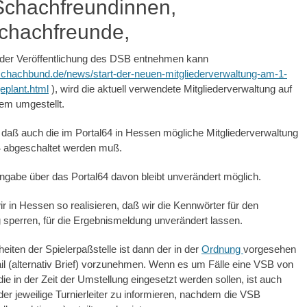
Schachfreundinnen,
Schachfreunde,
der Veröffentlichung des DSB entnehmen kann
chachbund.de/news/start-der-neuen-mitgliederverwaltung-am-1-
eplant.html
), wird die aktuell verwendete Mitgliederverwaltung auf
em umgestellt.
 daß auch die im Portal64 in Hessen mögliche Mitgliederverwaltung
 abgeschaltet werden muß.
ngabe über das Portal64 davon bleibt unverändert möglich.
r in Hessen so realisieren, daß wir die Kennwörter für den
sperren, für die Ergebnismeldung unverändert lassen.
eiten der Spielerpaßstelle ist dann der in der
Ordnung
vorgesehen
l (alternativ Brief) vorzunehmen. Wenn es um Fälle eine VSB von
die in der Zeit der Umstellung eingesetzt werden sollen, ist auch
er jeweilige Turnierleiter zu informieren, nachdem die VSB