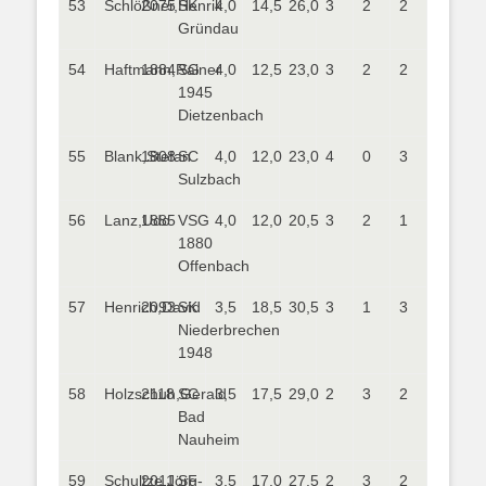
53
Schlößner,Henrik
2075
SK
4,0
14,5
26,0
3
2
2
Gründau
54
Haftmann,Rainer
1884
SG
4,0
12,5
23,0
3
2
2
1945
Dietzenbach
55
Blank,Stefan
1808
SC
4,0
12,0
23,0
4
0
3
Sulzbach
56
Lanz,Udo
1885
VSG
4,0
12,0
20,5
3
2
1
1880
Offenbach
57
Henrich,David
2093
SK
3,5
18,5
30,5
3
1
3
Niederbrechen
1948
58
Holzschuh,Gerald
2118
SC
3,5
17,5
29,0
2
3
2
Bad
Nauheim
59
Schultze,Jörg-
2011
SF
3,5
17,0
27,5
2
3
2