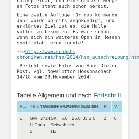
nachspielbar, und eine größere Menge
an Fotos steht auch schon bereit.
Eine zweite Auflage für das kommende
Jahr wurde bereits angekündigt, und
erklärtes Ziel ist es, die Halle
voller zu bekommen. Es wäre schön,
wenn sich ein weiteres Open in Hessen
somit etablieren könnte!
-->
http://www.schach-
chroniken.net/hso/2014/hso_ausschreibung.ht
[Bericht sowie Fotos von Hans-Dieter
Post, vgl. Newsletter Hessenschach
14/18 vom 28.November 2014]
Tabelle Allgemein und nach
Fortschritt
PL.
TEILNEHMER
TWZ
VEREIN/ORT
PUNKTE
PKTSUM
BUCHH
S
R
V
1
GM
2724
SK
6,0
26,0
33,5
5
2
0
Li,Chao
Schwäbisch
b
Hall