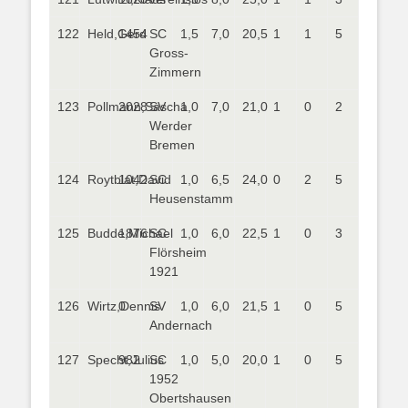
122
Held,Gerd
1454
SC
1,5
7,0
20,5
1
1
5
Gross-
Zimmern
123
Pollmann,Sascha
2028
SV
1,0
7,0
21,0
1
0
2
Werder
Bremen
124
Roytblat,David
1042
SC
1,0
6,5
24,0
0
2
5
Heusenstamm
125
Budde,Michael
1876
SC
1,0
6,0
22,5
1
0
3
Flörsheim
1921
126
Wirtz,Dennis
0
SV
1,0
6,0
21,5
1
0
5
Andernach
127
Specht,Julius
982
SC
1,0
5,0
20,0
1
0
5
1952
Obertshausen