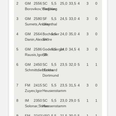
2
GM
2556
SC
5,5
25,0
33,5
4
3
0
Borovikov,Vladislav
Siegburg
3
GM
2580
SF
5,5
24,5
33,0
4
3
0
Sumets,Andrey
Lilienthal
4
GM
2564
Bochumer
5,5
24,0
35,0
4
3
0
Danin,Alexandre
SV
5
GM
2586
Godesberger
5,5
24,0
34,5
4
3
0
Rausis,Igor,Dr.
SK
6
GM
2450
SC
5,5
23,5
32,0
5
1
1
Schmittdiel,Eckhard
Hansa
Dortmund
7
FM
2415
SC
5,5
23,5
31,5
4
3
0
Zuyev,Igor
Heusenstamm
8
IM
2350
SC
5,5
23,0
29,0
5
1
1
Solonar,Stefan
Heusenstamm
9
FM
2243
VSG
5,5
21,5
30,0
5
1
1