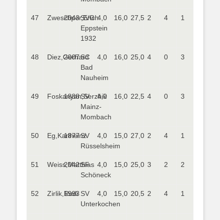
47
Zweschper,Erich
2043
SVG
4,0
16,0
27,5
2
4
1
Eppstein
1932
48
Diez,Gerhard
2007
SC
4,0
16,0
25,0
4
0
3
Bad
Nauheim
49
Foskanyan,Serzhik
1888
SV
4,0
16,0
22,5
4
0
3
Mainz-
Mombach
50
Eg,Karlheinz
1877
SV
4,0
15,0
27,0
2
4
1
Rüsselsheim
51
Weiss,Matthias
2042
SF
4,0
15,0
25,0
3
2
2
Schöneck
52
Zirlik,Rudi
1993
SV
4,0
15,0
20,5
2
4
1
Unterkochen