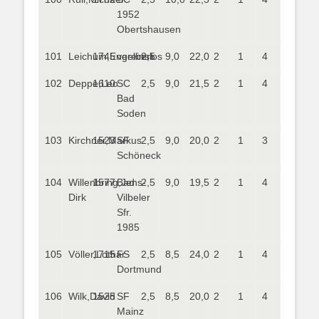
1952
Obertshausen
101
Leichum,Engelbert
1745
vereinslos
2,5
9,0
22,0
2
1
4
102
Deppe,Leo
1610
SC
2,5
9,0
21,5
2
1
4
Bad
Soden
103
Kirchner,Markus
1523
SF
2,5
9,0
20,0
2
1
3
Schöneck
104
Willenbring,Jens-
1577
Bad
2,5
9,0
19,5
2
1
4
Dirk
Vilbeler
Sfr.
1985
105
Völler,Lothar
1715
FS
2,5
8,5
24,0
2
1
4
Dortmund
106
Wilk,David
1525
SF
2,5
8,5
20,0
2
1
4
Mainz