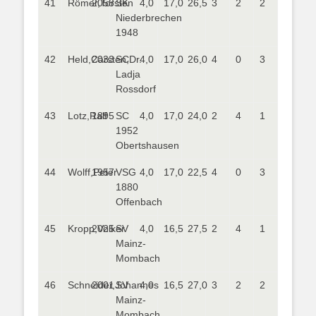
41
Römer,Torsten
2058
SK
4,0
17,0
26,5
3
2
2
Niederbrechen
1948
42
Held,Carsten,Dr.
2033
SC
4,0
17,0
26,0
4
0
3
Ladja
Rossdorf
43
Lotz,Ralf
1895
SC
4,0
17,0
24,0
2
4
1
1952
Obertshausen
44
Wolff,Peter
1957
VSG
4,0
17,0
22,5
4
0
3
1880
Offenbach
45
Kropp,Volker
2025
SV
4,0
16,5
27,5
2
4
1
Mainz-
Mombach
46
Schneider,Johannes
2001
SV
4,0
16,5
27,0
3
2
2
Mainz-
Mombach