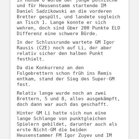
In Runde 6 wurde der junge polnische
und für Heusenstamm startende IM
Daniel Sadzikowski an die vorderen
Bretter gespült, und landete sogleich
an Tisch 1. Lange konnte er sich
wehren, doch sind über 200 Punkte ELO
Differenz eine schwere Bürde.
In der Schlussrunde wartete GM Igor
Rausis (CZE) noch auf Li, der aber
relativ sicher den halben Punkt
festhielt.
Da die Konkurrenz an den
Folgebrettern schon früh ins Remis
entkam, stand der Sieg des Super-GM
fest.
Relativ lange wurde noch an zwei
Brettern, 5 und 8, alles ausgekämpft,
doch dann war auch das geschafft.
Hinter GM Li hatte sich nun eine
lange Schlange von punktgleichen
Spielern gebildet, darunter auch als
erste Nicht-GM die beiden
Heusenstammer FM Igor Zuyev und IM