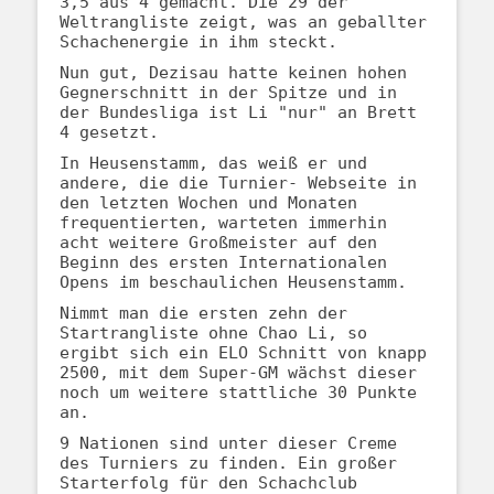
3,5 aus 4 gemacht. Die 29 der
Weltrangliste zeigt, was an geballter
Schachenergie in ihm steckt.
Nun gut, Dezisau hatte keinen hohen
Gegnerschnitt in der Spitze und in
der Bundesliga ist Li "nur" an Brett
4 gesetzt.
In Heusenstamm, das weiß er und
andere, die die Turnier- Webseite in
den letzten Wochen und Monaten
frequentierten, warteten immerhin
acht weitere Großmeister auf den
Beginn des ersten Internationalen
Opens im beschaulichen Heusenstamm.
Nimmt man die ersten zehn der
Startrangliste ohne Chao Li, so
ergibt sich ein ELO Schnitt von knapp
2500, mit dem Super-GM wächst dieser
noch um weitere stattliche 30 Punkte
an.
9 Nationen sind unter dieser Creme
des Turniers zu finden. Ein großer
Starterfolg für den Schachclub