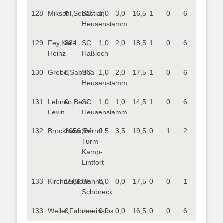
128
Mikschl,Sebastian
0
SC
1,0
3,0
16,5
1
0
6
Heusenstamm
129
Fey,Karl-
884
SC
1,0
2,0
18,5
1
0
6
Heinz
Haßloch
130
Grebe,Sabrina
0
SC
1,0
2,0
17,5
1
0
6
Heusenstamm
131
Lehnen,Ben-
0
SC
1,0
1,0
14,5
1
0
6
Levin
Heusenstamm
132
Brockhaus,Bernd
2056
SV
0,5
3,5
19,5
0
1
2
Turm
Kamp-
Lintfort
133
Kirchner,Johanna
1586
SF
0,0
0,0
17,5
0
0
1
Schöneck
133
Weiler,Fabrice
0
vereinslos
0,0
0,0
16,5
0
0
6