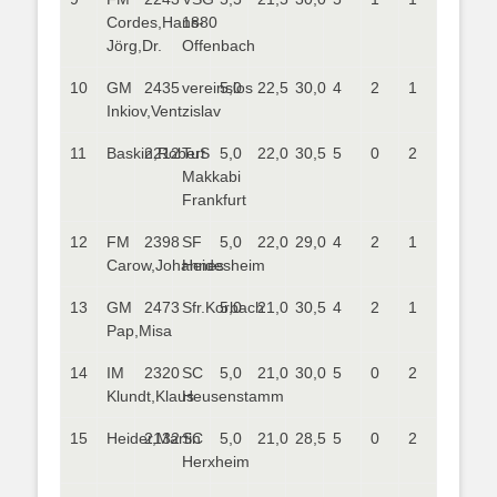
Cordes,Hans-
1880
Jörg,Dr.
Offenbach
10
GM
2435
vereinslos
5,0
22,5
30,0
4
2
1
Inkiov,Ventzislav
11
Baskin,Robert
2212
TuS
5,0
22,0
30,5
5
0
2
Makkabi
Frankfurt
12
FM
2398
SF
5,0
22,0
29,0
4
2
1
Carow,Johannes
Heidesheim
13
GM
2473
Sfr.Korbach
5,0
21,0
30,5
4
2
1
Pap,Misa
14
IM
2320
SC
5,0
21,0
30,0
5
0
2
Klundt,Klaus
Heusenstamm
15
Heider,Martin
2132
SC
5,0
21,0
28,5
5
0
2
Herxheim