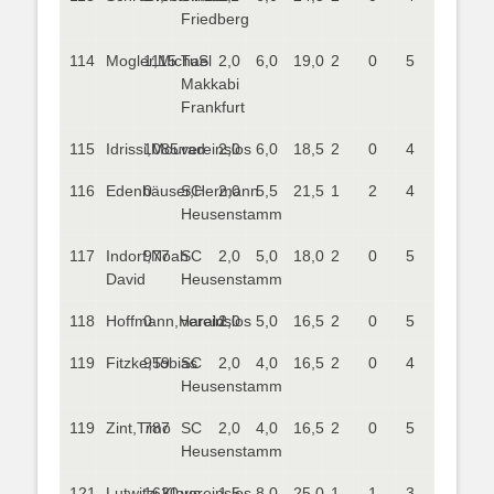
Friedberg
114
Mogler,Michael
1115
TuS
2,0
6,0
19,0
2
0
5
Makkabi
Frankfurt
115
Idrissi,Mourad
1085
vereinslos
2,0
6,0
18,5
2
0
4
116
Edenhäuser,Hermann
0
SC
2,0
5,5
21,5
1
2
4
Heusenstamm
117
Indorf,Noah
977
SC
2,0
5,0
18,0
2
0
5
David
Heusenstamm
118
Hoffmann,Harald
0
vereinslos
2,0
5,0
16,5
2
0
5
119
Fitzke,Tobias
959
SC
2,0
4,0
16,5
2
0
4
Heusenstamm
119
Zint,Timo
787
SC
2,0
4,0
16,5
2
0
5
Heusenstamm
121
Lutwitzi,Klaus
1620
vereinslos
1,5
8,0
25,0
1
1
3