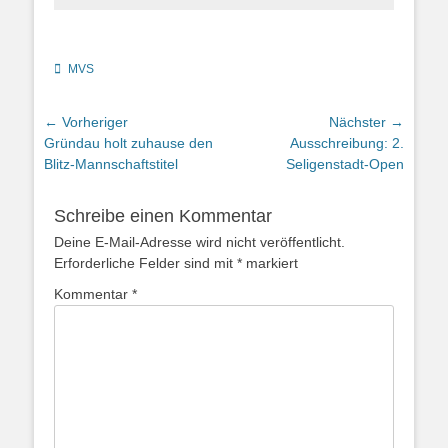
Kategorien
MVS
Beitragsnavigation
← Vorheriger
Nächster →
Vorheriger
Nächster
Gründau holt zuhause den
Ausschreibung: 2.
Beitrag:
Beitrag:
Blitz-Mannschaftstitel
Seligenstadt-Open
Schreibe einen Kommentar
Deine E-Mail-Adresse wird nicht veröffentlicht.
Erforderliche Felder sind mit
*
markiert
Kommentar
*