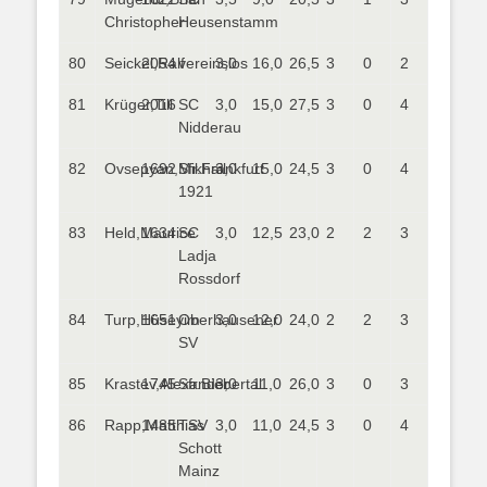
Christopher
Heusenstamm
80
Seickel,Ralf
2054
vereinslos
3,0
16,0
26,5
3
0
2
81
Krüger,Till
2016
SC
3,0
15,0
27,5
3
0
4
Nidderau
82
Ovsepyan,Mikhail
1692
Sfr.Frankfurt
3,0
15,0
24,5
3
0
4
1921
83
Held,Maurice
1634
SC
3,0
12,5
23,0
2
2
3
Ladja
Rossdorf
84
Turp,Hüseyim
1651
Oberhausener
3,0
12,0
24,0
2
2
3
SV
85
Krastev,Alexander
1745
Sfr.Biebertal
3,0
11,0
26,0
3
0
3
86
Rapp,Matthias
1485
TSV
3,0
11,0
24,5
3
0
4
Schott
Mainz