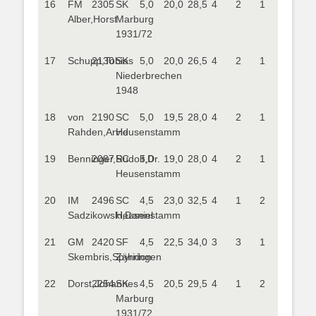
16
FM
2305
SK
5,0
20,0
28,5
4
2
1
Alber,Horst
Marburg
1931/72
17
Schupp,Tobias
2130
SK
5,0
20,0
26,5
4
2
1
Niederbrechen
1948
18
von
2190
SC
5,0
19,5
28,0
4
2
1
Rahden,Arvid
Heusenstamm
19
Benninger,Rudolf,Dr.
2087
SC
5,0
19,0
28,0
4
2
1
Heusenstamm
20
IM
2496
SC
4,5
23,0
32,5
4
1
2
Sadzikowski,Daniel
Heusenstamm
21
GM
2420
SF
4,5
22,5
34,0
3
3
1
Skembris,Spyridon
Zähringen
22
Dorst,Johannes
2254
SK
4,5
20,5
29,5
4
1
2
Marburg
1931/72