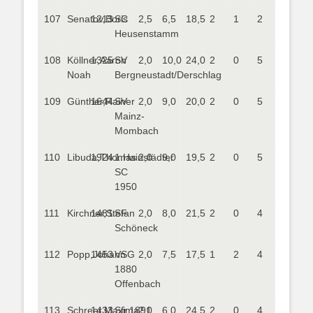
107
Senatov,Boris
1213
SC
2,5
6,5
18,5
2
1
2
Heusenstamm
108
Köllner,Aaron
1325
SV
2,0
10,0
24,0
2
0
5
Noah
Bergneustadt/Derschlag
109
Günther,Rainer
1644
SV
2,0
9,0
20,0
2
0
5
Mainz-
Mombach
110
Libuda,Thomas
1924
1.Hainstädter
2,0
9,0
19,5
2
0
5
SC
1950
111
Kirchner,Stefan
1481
SF
2,0
8,0
21,5
2
0
4
Schöneck
112
Popp,Johann
1453
VSG
2,0
7,5
17,5
1
2
4
1880
Offenbach
113
Schreer,Maxima
1433
Sfr.1891
2,0
6,0
24,5
2
0
4