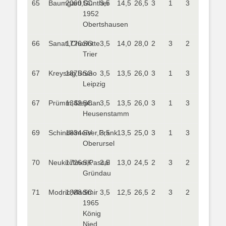
65
Baumgartl,Günther
2060
SC
3,5
14,5
26,5
3
1
3
1952
Obertshausen
66
Sanati,Charlotte
1776
SG
3,5
14,0
28,0
2
3
2
Trier
67
Kreyssig,Bruno
1875
SG
3,5
13,5
26,0
3
1
3
Leipzig
67
Prümm,Stephan
1342
SC
3,5
13,5
26,0
3
1
3
Heusenstamm
69
Schindelmeiser,Frank
1834
SV
3,5
13,5
25,0
3
1
3
Oberursel
70
Neukirchner,Pascal
1726
SK
3,5
13,0
24,5
2
3
2
Gründau
71
Modric,Vladimir
1888
SC
3,5
12,5
26,5
2
3
2
1965
König
Nied