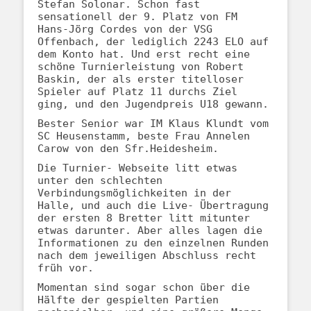
Stefan Solonar. Schon fast
sensationell der 9. Platz von FM
Hans-Jörg Cordes von der VSG
Offenbach, der lediglich 2243 ELO auf
dem Konto hat. Und erst recht eine
schöne Turnierleistung von Robert
Baskin, der als erster titelloser
Spieler auf Platz 11 durchs Ziel
ging, und den Jugendpreis U18 gewann.
Bester Senior war IM Klaus Klundt vom
SC Heusenstamm, beste Frau Annelen
Carow von den Sfr.Heidesheim.
Die Turnier- Webseite litt etwas
unter den schlechten
Verbindungsmöglichkeiten in der
Halle, und auch die Live- Übertragung
der ersten 8 Bretter litt mitunter
etwas darunter. Aber alles lagen die
Informationen zu den einzelnen Runden
nach dem jeweiligen Abschluss recht
früh vor.
Momentan sind sogar schon über die
Hälfte der gespielten Partien