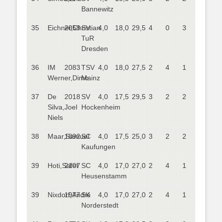
Bannewitz
35
Eichner,Christian
2058
SV
4,0
18,0
29,5
4
0
3
TuR
Dresden
36
IM
2083
TSV
4,0
18,0
27,5
2
4
1
Werner,Dimo
Mainz
37
De
2018
SV
4,0
17,5
29,5
3
2
2
Silva,Joel
Hockenheim
Niels
38
Maar,Samuel
1892
SC
4,0
17,5
25,0
3
2
2
Kaufungen
39
Hoti,Safet
2107
SC
4,0
17,0
27,0
2
4
1
Heusenstamm
39
Nixdorf,André
1977
SK
4,0
17,0
27,0
2
4
1
Norderstedt