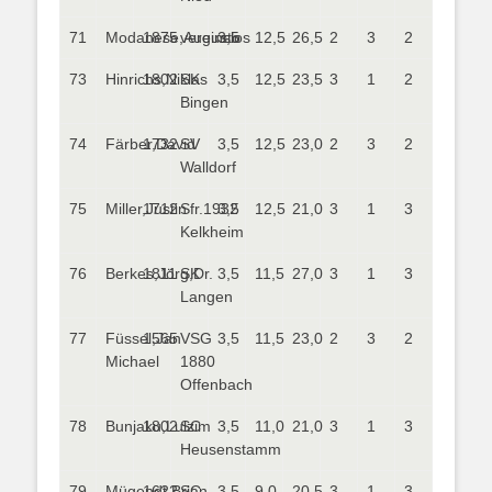
71
Modanese,Augusto
1875
vereinslos
3,5
12,5
26,5
2
3
2
73
Hinrichs,Niklas
1802
SK
3,5
12,5
23,5
3
1
2
Bingen
74
Färber,David
1732
SV
3,5
12,5
23,0
2
3
2
Walldorf
75
Miller,Justin
1712
Sfr.1932
3,5
12,5
21,0
3
1
3
Kelkheim
76
Berkes,Jörg,Dr.
1811
SK
3,5
11,5
27,0
3
1
3
Langen
77
Füssel,Jan
1565
VSG
3,5
11,5
23,0
2
3
2
Michael
1880
Offenbach
78
Bunjaku,Lulzim
1802
SC
3,5
11,0
21,0
3
1
3
Heusenstamm
79
Mügendt,Brian
1622
SC
3,5
9,0
20,5
3
1
3