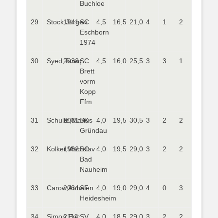
Buchloe
29
Stock,Jürgen
1941
SC
4,5
16,5
21,0
4
1
2
Eschborn
1974
30
Syed,Tareq
2033
SC
4,5
16,0
25,5
3
3
1
Brett
vorm
Kopp
Ffm
31
Schulte,Marius
2081
SK
4,0
19,5
30,5
3
2
2
Gründau
32
Kolker,Vladislav
1982
SC
4,0
19,5
29,0
3
2
2
Bad
Nauheim
33
Carow,Annelen
2034
SF
4,0
19,0
29,0
4
0
3
Heidesheim
34
Simon,Eric
2114
SV
4,0
18,5
29,0
3
2
2