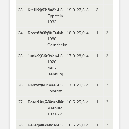
23
Kreiling,Carsten
2097
SVG
4,5
19,0
27,5
3
3
1
Eppstein
1932
24
Rosenberger,Frank
2067
SK
4,5
18,0
25,0
4
1
2
1980
Gernsheim
25
Junker,Christian
2010
SV
4,5
17,0
28,0
4
1
2
1926
Neu-
Isenburg
26
Klyszcz,Michael
1969
SG
4,5
17,0
20,5
4
1
2
Löberitz
27
Foermes,Alexander
2012
SK
4,5
16,5
25,5
4
1
2
Marburg
1931/72
28
Keller,Alexander
1963
SK
4,5
16,5
25,0
4
1
2