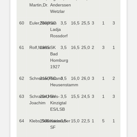
Martin,Dr.
Anderssen
Wetzlar
60
Euler,Stephan
2030
SC
3,5
16,5
25,5
3
1
3
Ladja
Rossdorf
61
Rolf,Marco
1985
SK
3,5
16,5
25,0
2
3
1
Bad
Homburg
1927
62
Schreiner,Roland
2150
SC
3,5
16,0
26,0
3
1
2
Heusenstamm
63
Schrader,Hans-
2043
SV
3,5
15,5
24,5
3
1
3
Joachim
Kinzigtal
ES/LSB
64
Klebs,Sebastian
1930
Karlsruher
3,5
15,0
22,5
1
5
1
SF