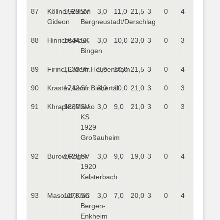
87
Köllner,Ruben
1529
SV
3,0
11,0
21,5
3
0
4
Gideon
Bergneustadt/Derschlag
88
Hinrichs,Paul
1644
SK
3,0
10,0
23,0
3
0
3
Bingen
89
Firinci,Erdem
1633
Sfr.Heusenstam
3,0
10,0
21,5
3
0
4
90
Krastev,Ivan
1742
Sfr.Biebertal
3,0
10,0
21,0
3
0
3
91
Khrapko,Marko
1830
SV
3,0
9,0
21,0
3
0
3
KS
1929
Großauheim
92
Burow,Roger
1628
SV
3,0
9,0
19,0
3
0
4
1920
Kelsterbach
93
Masoudi,Kian
1178
SC
3,0
7,0
20,0
3
0
4
Bergen-
Enkheim