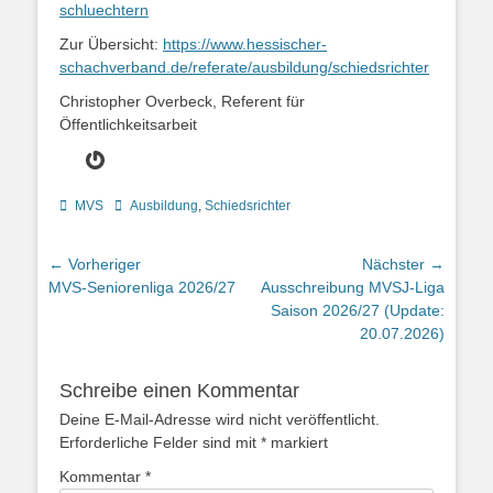
schluechtern
Zur Übersicht:
https://www.hessischer-
schachverband.de/referate/ausbildung/schiedsrichter
Christopher Overbeck, Referent für
Öffentlichkeitsarbeit
Gravatar
Kategorien
Schlagworte
MVS
Ausbildung
,
Schiedsrichter
Beitragsnavigation
← Vorheriger
Nächster →
Vorheriger
Nächster
MVS-Seniorenliga 2026/27
Ausschreibung MVSJ-Liga
Beitrag:
Beitrag:
Saison 2026/27 (Update:
20.07.2026)
Schreibe einen Kommentar
Deine E-Mail-Adresse wird nicht veröffentlicht.
Erforderliche Felder sind mit
*
markiert
Kommentar
*