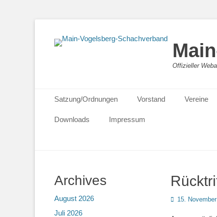
Main
Offizieller We
Primäres Menü
Zum
Satzung/Ordnungen
Vorstand
Vereine
Inhalt
springen
Downloads
Impressum
Archives
Rücktri
August 2026
Posted
15. November
on
Juli 2026