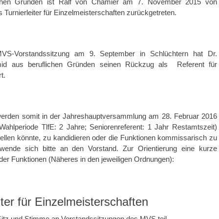
chen Gründen ist Ralf von Chamier am 7. November 2015 von
 Turnierleiter für Einzelmeisterschaften zurückgetreten.
MVS-Vorstandssitzung am 9. September in Schlüchtern hat Dr.
id aus beruflichen Gründen seinen Rückzug als Referent für
t.
erden somit in der Jahreshauptversammlung am 28. Februar 2016
Wahlperiode TlfE: 2 Jahre; Seniorenreferent: 1 Jahr Restamtszeit)
ellen könnte, zu kandidieren oder die Funktionen kommissarisch zu
wende sich bitte an den Vorstand. Zur Orientierung eine kurze
er Funktionen (Näheres in den jeweiligen Ordnungen):
iter für Einzelmeisterschaften
Sitz und Stimme an Vorstandssitzungen des MVS teil