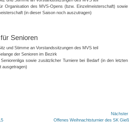
für Organisation des MVS-Opens (bzw. Einzelmeisterschaft) sowie
meisterschaft (in dieser Saison noch auszutragen)
 für Senioren
Sitz und Stimme an Vorstandssitzungen des MVS teil
e Belange der Senioren im Bezirk
 Seniorenliga sowie zusätzlicher Turniere bei Bedarf (in den letzten
t ausgetragen)
avigation
Nächste
Nächster
15
Offenes Weihnachtsturnier des SK Gie
Beitrag: