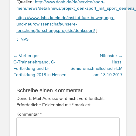
[Quellen:
http://www.dosb.de/de/service/sport-
mehr/news/detail/news/projekt_denksport_mit_sport_demenz_
https://www.dshs-koeln.de/institut-fuer-bewegungs-
und-neurowissenschaft/unsere-
forschung/forschungsprojekte/denksport/
]
Kategorien
MVS
Beitragsnavigation
← Vorheriger
Nächster →
Vorheriger
Nächster
C-Trainerlehrgang, C-
Hess.
Beitrag:
Beitrag:
Fortbildung und B-
Seniorenschnellschach-EM
Fortbildung 2018 in Hessen
am 13.10.2017
Schreibe einen Kommentar
Deine E-Mail-Adresse wird nicht veröffentlicht.
Erforderliche Felder sind mit
*
markiert
Kommentar
*