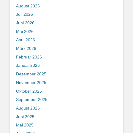
August 2026
Juli 2026
Juni 2026
Mai 2026
April 2026
März 2026
Februar 2026
Januar 2026
Dezember 2025
November 2025
Oktober 2025
September 2025
August 2025
Juni 2025
Mai 2025