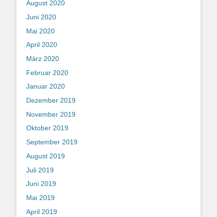
August 2020
Juni 2020
Mai 2020
April 2020
März 2020
Februar 2020
Januar 2020
Dezember 2019
November 2019
Oktober 2019
September 2019
August 2019
Juli 2019
Juni 2019
Mai 2019
April 2019