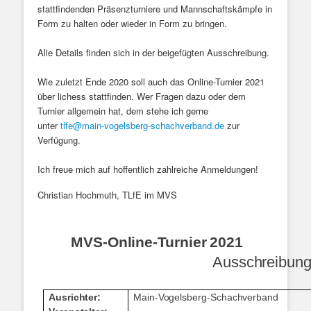
stattfindenden Präsenzturniere und Mannschaftskämpfe in
Form zu halten oder wieder in Form zu bringen.
Alle Details finden sich in der beigefügten Ausschreibung.
Wie zuletzt Ende 2020 soll auch das Online-Turnier 2021
über lichess stattfinden. Wer Fragen dazu oder dem
Turnier allgemein hat, dem stehe ich gerne
unter
tlfe@main-vogelsberg-
schachverband.de
zur
Verfügung.
Ich freue mich auf hoffentlich zahlreiche Anmeldungen!
Christian Hochmuth, TLfE im MVS
MVS-Online-Turnier
2021
Ausschreibun
Ausrichter:
Main-Vogelsberg-Schachverband