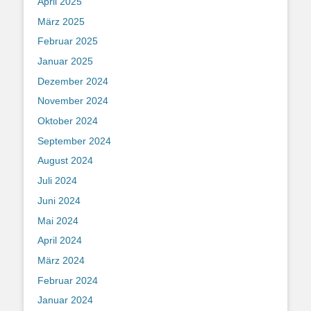
April 2025
März 2025
Februar 2025
Januar 2025
Dezember 2024
November 2024
Oktober 2024
September 2024
August 2024
Juli 2024
Juni 2024
Mai 2024
April 2024
März 2024
Februar 2024
Januar 2024