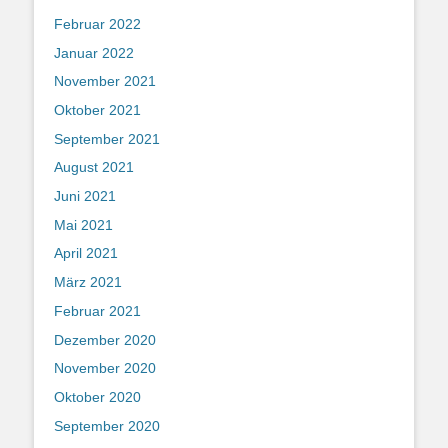
Februar 2022
Januar 2022
November 2021
Oktober 2021
September 2021
August 2021
Juni 2021
Mai 2021
April 2021
März 2021
Februar 2021
Dezember 2020
November 2020
Oktober 2020
September 2020