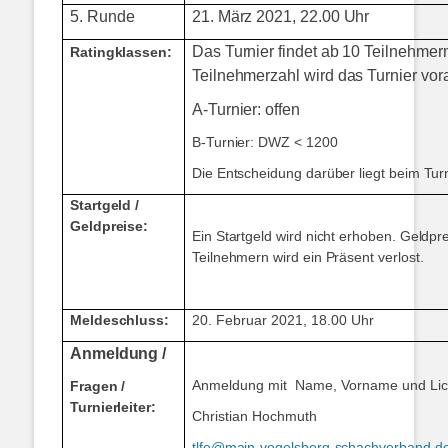
5.
Runde
21. März 2021, 22.00 Uhr
Das Turnier findet ab 10 Teilnehmern
Ratingklassen:
Teilnehmerzahl wird das Turnier vorau
A-Turnier: offen
B-Turnier: DWZ < 1200
Die Entscheidung darüber liegt beim Turni
Startgeld /
Geldpreise:
Ein Startgeld wird nicht erhoben. Geldp
Teilnehmern wird ein Präsent verlost.
Meldeschluss:
20. Februar 2021, 18.00 Uhr
Anmeldung /
Anmeldung mit
Name, Vorname und Li
Fragen /
Turnierleiter:
Christian Hochmuth
tlfe@main-vogelsberg-schachverband.d