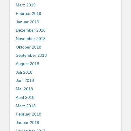
März 2019
Februar 2019
Januar 2019
Dezember 2018
November 2018
Oktober 2018
September 2018
August 2018
Juli 2018
Juni 2018
Mai 2018
April 2018
März 2018
Februar 2018
Januar 2018
November 2017