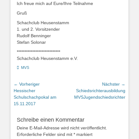
Ich freue mich auf Eure/Ihre Teilnahme
Gruß
Schachclub Heusenstamm
1. und 2. Vorsitzender
Rudolf Benninger
Stefan Solonar
****************************
Schachclub Heusenstamm e.V.
Kategorien
MVS
Beitragsnavigation
← Vorheriger
Nächster →
Vorheriger
Nächster
Hessischer
Schiedsrichterausbildung
Beitrag:
Beitrag:
Schulschachpokal am
MVSJugendschiedsrichter
15.11.2017
Schreibe einen Kommentar
Deine E-Mail-Adresse wird nicht veröffentlicht.
Erforderliche Felder sind mit
*
markiert