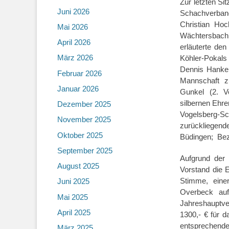
Zur letzten Si
Juni 2026
Schachverband
Christian Ho
Mai 2026
Wächtersbach 
April 2026
erläuterte den
März 2026
Köhler-Pokals
Dennis Hankel
Februar 2026
Mannschaft z
Januar 2026
Gunkel (2. V
silbernen Ehre
Dezember 2025
Vogelsberg-Sc
November 2025
zurückliegen
Oktober 2025
Büdingen; Bezi
September 2025
Aufgrund der
August 2025
Vorstand die 
Stimme, eine
Juni 2025
Overbeck au
Mai 2025
Jahreshauptv
April 2025
1300,- € für 
entsprechend
März 2025