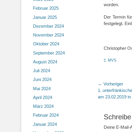
worden.
Februar 2025
Der Termin fü
Januar 2025
festgelegt. Ein
Dezember 2024
November 2024
Oktober 2024
Christopher Ov
September 2024
Kategorien
MVS
August 2024
Juli 2024
Juni 2024
Beitragsn
← Vorheriger
Mai 2024
Vorheriger
1. unterfränkisch
Beitrag:
am 23.02.2019 in
April 2024
März 2024
Februar 2024
Schreibe
Januar 2024
Deine E-Mail-A