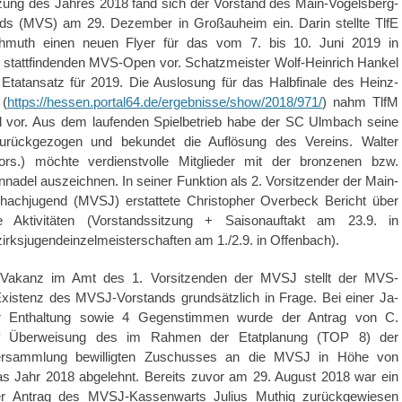
tzung des Jahres 2018 fand sich der Vorstand des Main-Vogelsberg-
s (MVS) am 29. Dezember in Großauheim ein. Darin stellte TlfE
chmuth einen neuen Flyer für das vom 7. bis 10. Juni 2019 in
stattfindenden MVS-Open vor. Schatzmeister Wolf-Heinrich Hankel
 Etatansatz für 2019. Die Auslosung für das Halbfinale des Heinz-
 (
https://hessen.portal64.de/ergebnisse/show/2018/971/
) nahm TlfM
 vor. Aus dem laufenden Spielbetrieb habe der SC Ulmbach seine
urückgezogen und bekundet die Auflösung des Vereins. Walter
ors.) möchte verdienstvolle Mitglieder mit der bronzenen bzw.
nnadel auszeichnen. In seiner Funktion als 2. Vorsitzender der Main-
hachjugend (MVSJ) erstattete Christopher Overbeck Bericht über
de Aktivitäten (Vorstandssitzung + Saisonauftakt am 23.9. in
rksjugendeinzelmeisterschaften am 1./2.9. in Offenbach).
 Vakanz im Amt des 1. Vorsitzenden der MVSJ stellt der MVS-
Existenz des MVSJ-Vorstands grundsätzlich in Frage. Bei einer Ja-
r Enthaltung sowie 4 Gegenstimmen wurde der Antrag von C.
f Überweisung des im Rahmen der Etatplanung (TOP 8) der
ersammlung bewilligten Zuschusses an die MVSJ in Höhe von
das Jahr 2018 abgelehnt. Bereits zuvor am 29. August 2018 war ein
er Antrag des MVSJ-Kassenwarts Julius Muthig zurückgewiesen