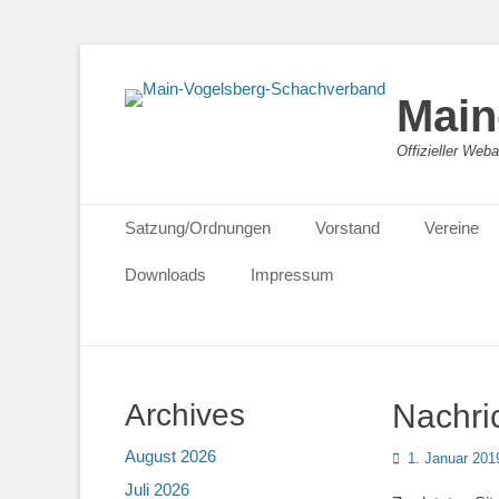
Main
Offizieller We
Primäres Menü
Zum
Satzung/Ordnungen
Vorstand
Vereine
Inhalt
springen
Downloads
Impressum
Archives
Nachri
August 2026
Posted
1. Januar 201
on
Juli 2026