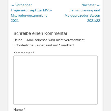
Beitragsnavigation
← Vorheriger
Nächster →
Vorheriger
Nächster
Hygienekonzept zur MVS-
Terminplanung und
Beitrag:
Beitrag:
Mitgliederversammlung
Meldeprozedur Saison
2021
2021/22
Schreibe einen Kommentar
Deine E-Mail-Adresse wird nicht veröffentlicht.
Erforderliche Felder sind mit
*
markiert
Kommentar
*
Name
*