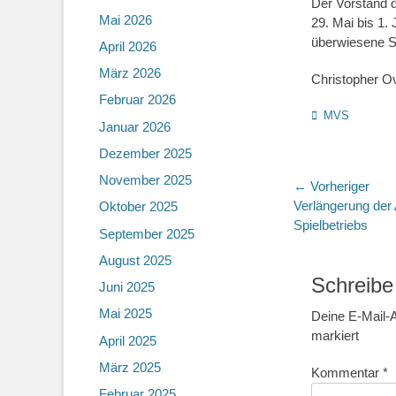
Der Vorstand 
Mai 2026
29. Mai bis 1. 
überwiesene S
April 2026
März 2026
Christopher Ov
Februar 2026
Kategorien
MVS
Januar 2026
Dezember 2025
November 2025
Beitragsn
← Vorheriger
Vorheriger
Verlängerung der
Oktober 2025
Beitrag:
Spielbetriebs
September 2025
August 2025
Schreibe
Juni 2025
Mai 2025
Deine E-Mail-A
markiert
April 2025
März 2025
Kommentar
*
Februar 2025