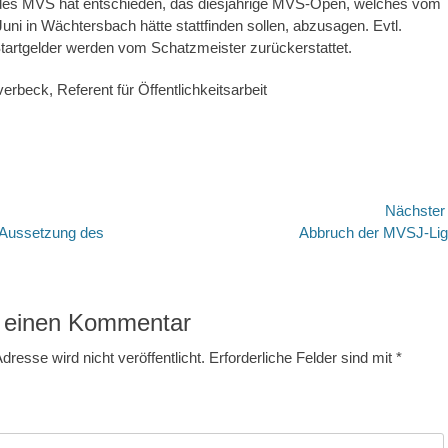
des MVS hat entschieden, das diesjährige MVS-Open, welches vom
Juni in Wächtersbach hätte stattfinden sollen, abzusagen. Evtl.
tartgelder werden vom Schatzmeister zurückerstattet.
erbeck, Referent für Öffentlichkeitsarbeit
avigation
Nächste
Nächster
 Aussetzung des
Abbruch der MVSJ-Li
Beitrag:
 einen Kommentar
dresse wird nicht veröffentlicht.
Erforderliche Felder sind mit
*