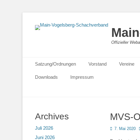
Main
Offizieller We
Primäres Menü
Zum
Satzung/Ordnungen
Vorstand
Vereine
Inhalt
springen
Downloads
Impressum
Archives
MVS-O
Juli 2026
Posted
7. Mai 2020
on
Juni 2026