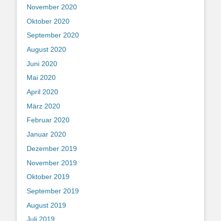
November 2020
Oktober 2020
September 2020
August 2020
Juni 2020
Mai 2020
April 2020
März 2020
Februar 2020
Januar 2020
Dezember 2019
November 2019
Oktober 2019
September 2019
August 2019
Juli 2019