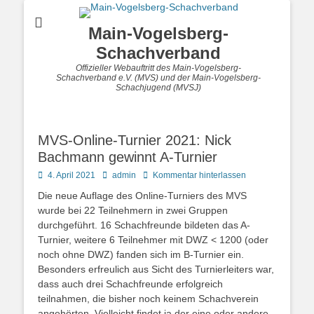
Main-Vogelsberg-
Schachverband
Offizieller Webauftritt des Main-Vogelsberg-
Schachverband e.V. (MVS) und der Main-Vogelsberg-
Schachjugend (MVSJ)
MVS-Online-Turnier 2021: Nick
Bachmann gewinnt A-Turnier
Posted
Autor
4. April 2021
admin
Kommentar hinterlassen
on
Die neue Auflage des Online-Turniers des MVS
wurde bei 22 Teilnehmern in zwei Gruppen
durchgeführt. 16 Schachfreunde bildeten das A-
Turnier, weitere 6 Teilnehmer mit DWZ < 1200 (oder
noch ohne DWZ) fanden sich im B-Turnier ein.
Besonders erfreulich aus Sicht des Turnierleiters war,
dass auch drei Schachfreunde erfolgreich
teilnahmen, die bisher noch keinem Schachverein
angehörten. Vielleicht findet ja der eine oder andere