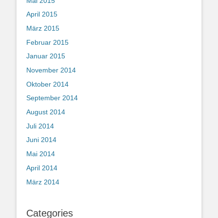
Mai 2015
April 2015
März 2015
Februar 2015
Januar 2015
November 2014
Oktober 2014
September 2014
August 2014
Juli 2014
Juni 2014
Mai 2014
April 2014
März 2014
Categories