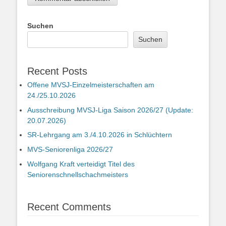
Suchen
Suchen
Recent Posts
Offene MVSJ-Einzelmeisterschaften am
24./25.10.2026
Ausschreibung MVSJ-Liga Saison 2026/27 (Update:
20.07.2026)
SR-Lehrgang am 3./4.10.2026 in Schlüchtern
MVS-Seniorenliga 2026/27
Wolfgang Kraft verteidigt Titel des
Seniorenschnellschachmeisters
Recent Comments