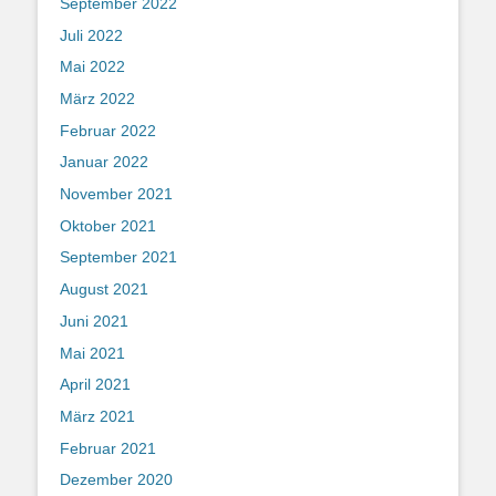
September 2022
Juli 2022
Mai 2022
März 2022
Februar 2022
Januar 2022
November 2021
Oktober 2021
September 2021
August 2021
Juni 2021
Mai 2021
April 2021
März 2021
Februar 2021
Dezember 2020