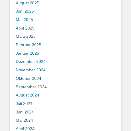
August 2025
Juni 2025
Mai 2025
April 2025
März 2025
Februar 2025
Januar 2025
Dezember 2024
November 2024
Oktober 2024
September 2024
August 2024
Juli 2024
Juni 2024
Mai 2024
April 2024