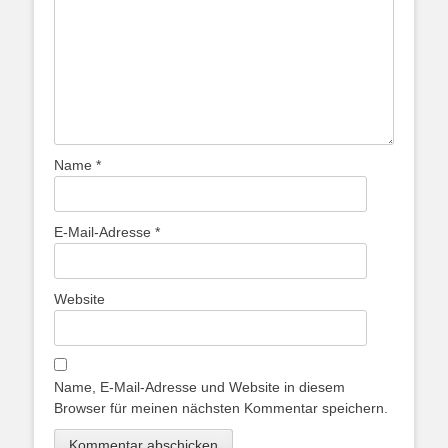
Name
*
E-Mail-Adresse
*
Website
Name, E-Mail-Adresse und Website in diesem
Browser für meinen nächsten Kommentar speichern.