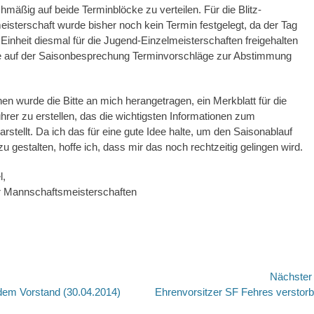
chmäßig auf beide Terminblöcke zu verteilen. Für die Blitz-
sterschaft wurde bisher noch kein Termin festgelegt, da der Tag
Einheit diesmal für die Jugend-Einzelmeisterschaften freigehalten
de auf der Saisonbesprechung Terminvorschläge zur Abstimmung
en wurde die Bitte an mich herangetragen, ein Merkblatt für die
rer zu erstellen, das die wichtigsten Informationen zum
arstellt. Da ich das für eine gute Idee halte, um den Saisonablauf
zu gestalten, hoffe ich, dass mir das noch rechtzeitig gelingen wird.
l,
für Mannschaftsmeisterschaften
avigation
Nächste
Nächster
dem Vorstand (30.04.2014)
Ehrenvorsitzer SF Fehres verstor
Beitrag: