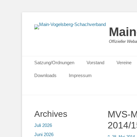
Main
Offizieller We
Primäres Menü
Zum
Satzung/Ordnungen
Vorstand
Vereine
Inhalt
springen
Downloads
Impressum
Archives
MVS-Ma
2014/1
Juli 2026
Juni 2026
Posted
28. Mai 2014