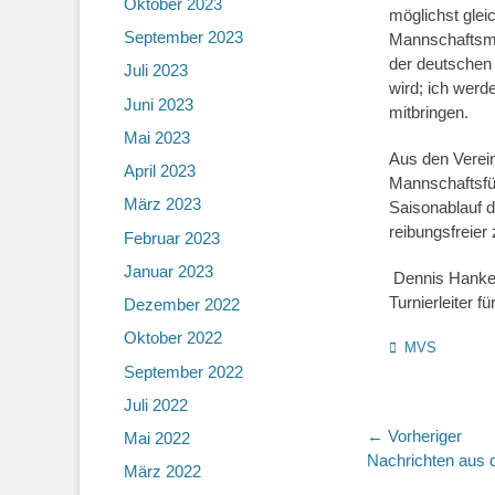
Oktober 2023
möglichst glei
September 2023
Mannschaftsmei
der deutschen 
Juli 2023
wird; ich wer
Juni 2023
mitbringen.
Mai 2023
Aus den Verein
April 2023
Mannschaftsfüh
März 2023
Saisonablauf d
reibungsfreier 
Februar 2023
Januar 2023
Dennis Hanke
Turnierleiter 
Dezember 2022
Oktober 2022
Kategorien
MVS
September 2022
Juli 2022
Beitragsn
← Vorheriger
Mai 2022
Vorheriger
Nachrichten aus 
März 2022
Beitrag: