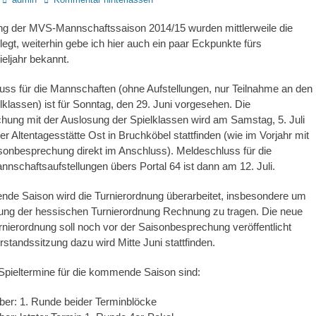
ung der MVS-Mannschaftssaison 2014/15 wurden mittlerweile die
legt, weiterhin gebe ich hier auch ein paar Eckpunkte fürs
ljahr bekannt.
ss für die Mannschaften (ohne Aufstellungen, nur Teilnahme an den
elklassen) ist für Sonntag, den 29. Juni vorgesehen. Die
ung mit der Auslosung der Spielklassen wird am Samstag, 5. Juli
er Altentagesstätte Ost in Bruchköbel stattfinden (wie im Vorjahr mit
onbesprechung direkt im Anschluss). Meldeschluss für die
nnschaftsaufstellungen übers Portal 64 ist dann am 12. Juli.
nde Saison wird die Turnierordnung überarbeitet, insbesondere um
tung der hessischen Turnierordnung Rechnung zu tragen. Die neue
rnierordnung soll noch vor der Saisonbesprechung veröffentlicht
rstandssitzung dazu wird Mitte Juni stattfinden.
Spieltermine für die kommende Saison sind:
ber: 1. Runde beider Terminblöcke