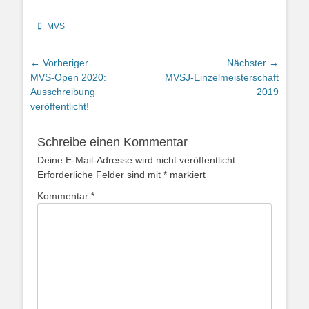
Kategorien
MVS
Beitragsnavigation
← Vorheriger
Nächster →
Vorheriger
Nächster
MVS-Open 2020:
MVSJ-Einzelmeisterschaft
Beitrag:
Beitrag:
Ausschreibung
2019
veröffentlicht!
Schreibe einen Kommentar
Deine E-Mail-Adresse wird nicht veröffentlicht.
Erforderliche Felder sind mit
*
markiert
Kommentar
*