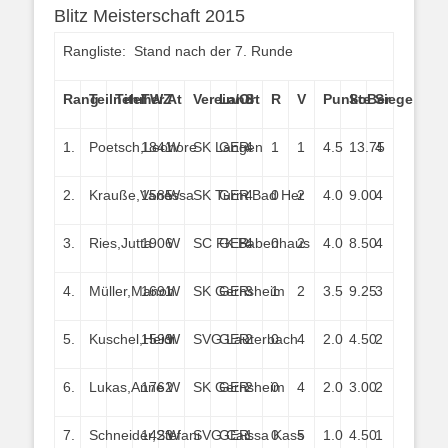
Blitz Meisterschaft 2015
Rangliste: Stand nach der 7. Runde
Rang
Teilnehmer
Titel
TWZ
At
Verein/Ort
Land
S
R
V
Punkte
SoBer
Siege
1.
Poetsch,Leonore
1841
W
SK Langen
GER
4
1
1
4.5
13.75
4
2.
Krauße,Vanessa
1585
W
SK Turm Bad Her
GER
4
0
2
4.0
9.00
4
3.
Ries,Jutta
1906
W
SC FK Babenhaus
GER
4
0
2
4.0
8.50
4
4.
Müller,Manon
1691
W
SK Gernsheim
GER
3
1
2
3.5
9.25
3
5.
Kuschel,Heidi
1599
W
SVG Lauterbach
GER
2
0
4
2.0
4.50
2
6.
Lukas,Anne
1762
W
SK Gernsheim
GER
2
0
4
2.0
3.00
2
7.
Schneider,Stefani
1423
W
SVG Caissa Kass
GER
1
0
5
1.0
4.50
1