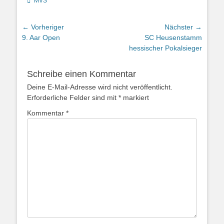
Kategorien
MVS
Beitragsnavigation
← Vorheriger
Nächster →
Vorheriger
Nächster
9. Aar Open
SC Heusenstamm
Beitrag:
Beitrag:
hessischer Pokalsieger
Schreibe einen Kommentar
Deine E-Mail-Adresse wird nicht veröffentlicht.
Erforderliche Felder sind mit
*
markiert
Kommentar
*