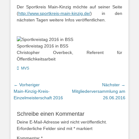
Der Sportkreis Main-Kinzig möchte auf seiner Seite
(
http://www.sportkreis-main-kinzig.de/
) in den
nächsten Tagen weitere Infos veröffentlichen.
Sportkreistag 2016 in BSS
Christopher Overbeck, Referent für
Öffentlichkeitsarbeit
Kategorien
MVS
Beitragsnavigation
← Vorheriger
Nächster →
Vorheriger
Nächster
Main-Kinzig-Kreis-
Mitgliederversammlung am
Beitrag:
Beitrag:
Einzelmeisterschaft 2016
26.06.2016
Schreibe einen Kommentar
Deine E-Mail-Adresse wird nicht veröffentlicht.
Erforderliche Felder sind mit
*
markiert
Kommentar
*