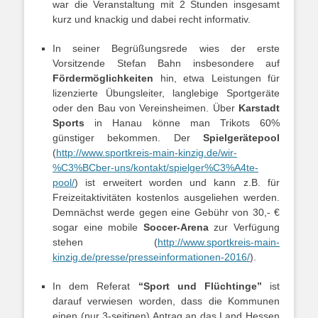
war die Veranstaltung mit 2 Stunden insgesamt
kurz und knackig und dabei recht informativ.
In seiner Begrüßungsrede wies der erste
Vorsitzende Stefan Bahn insbesondere auf
Fördermöglichkeiten
hin, etwa Leistungen für
lizenzierte Übungsleiter, langlebige Sportgeräte
oder den Bau von Vereinsheimen. Über
Karstadt
Sports
in Hanau könne man Trikots 60%
günstiger bekommen. Der
Spielgerätepool
(
http://www.sportkreis-main-kinzig.de/wir-
%C3%BCber-uns/kontakt/spielger%C3%A4te-
pool/
) ist erweitert worden und kann z.B. für
Freizeitaktivitäten kostenlos ausgeliehen werden.
Demnächst werde gegen eine Gebühr von 30,- €
sogar eine mobile
Soccer-Arena
zur Verfügung
stehen (
http://www.sportkreis-main-
kinzig.de/presse/presseinformationen-2016/
).
In dem Referat
“Sport und Flüchtinge”
ist
darauf verwiesen worden, dass die Kommunen
einen (nur 3-seitigen) Antrag an das Land Hessen