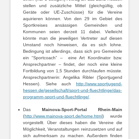
stellen und zusätzliche Mittel (gleichgültig, ob
Geräte oder UE-Zuschüsse) für die Vereine
aquirieren können. Von den 29 im Gebiet des
Sportkreises ansässigen Gemeinden und
Kommunen seien derzeit 11 dabei. Vielleicht
könnte man die jeweiligen Vertreter auf diesen
Umstand noch hinweisen, da es sich lohne.
Bedingung ist allerdings, dass sich pro Gemeinde
ein “Sportcoach” – eine Art Koordinator bzw.
Ansprechpartner – findet, der noch eine kleine
Fortbildung von 1,5 Stunden durchlaufen müsste.
Ansprechpartnerin: Angelika Ribler (Sportjugend
Hessen). Siehe auch
http://www.sportjugend-
hessen.de/gesellschaft/sport-und-fluechtlinge/das-
programm-sport-und-fluechtlinge/
.
Das
Mainova-Sport-Portal Rhein-Main
(
http://www.mainova-sport.de/home.html
) wurde
vorgestellt. Über dieses haben die Vereine die
Möglichkeit, Veranstaltungen reinzusetzen und auf
sich aufmerksam zu machen. Außerdem finden