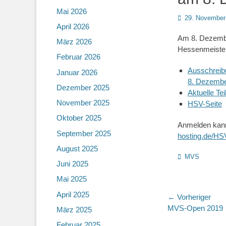
Mai 2026
Posted
29. November
April 2026
on
Am 8. Dezember
März 2026
Hessenmeisters
Februar 2026
Ausschreib
Januar 2026
8. Dezembe
Dezember 2025
Aktuelle Te
November 2025
HSV-Seite
Oktober 2025
Anmelden kann
September 2025
hosting.de/HS
August 2025
Kategorien
MVS
Juni 2025
Mai 2025
April 2025
Beitragsn
← Vorheriger
Vorheriger
MVS-Open 2019
März 2025
Beitrag:
Februar 2025