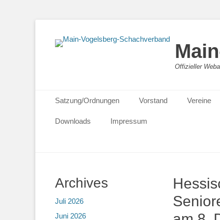
Main
Offizieller We
Primäres Menü
Zum
Satzung/Ordnungen
Vorstand
Vereine
Inhalt
springen
Downloads
Impressum
Archives
Hessis
Senior
Juli 2026
am 8. 
Juni 2026