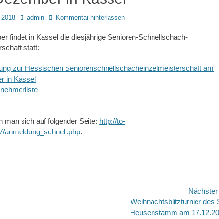
Autor
 2018
admin
Kommentar hinterlassen
 findet in Kassel die diesjährige Senioren-Schnellschach-
chaft statt:
ung zur Hessischen Seniorenschnellschacheinzelmeisterschaft am
r in Kassel
ilnehmerliste
 man sich auf folgender Seite:
http://to-
V/anmeldung_schnell.php
.
avigation
Nächste
Nächster
Weihnachtsblitzturnier des
Beitrag:
Heusenstamm am 17.12.2