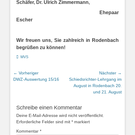
Schäfer, Dr. Ulrich Zimmermann,
Ehepaar
Escher
Wir freuen uns, Sie zahlreich in Rodenbach
begrüßen zu können!
Kategorien
MVS
Beitragsnavigation
← Vorheriger
Nächster →
Vorheriger
Nächster
DWZ-Auswertung 15/16
Schiedsrichter-Lehrgang im
Beitrag:
Beitrag:
August in Rodenbach 20.
und 21. August
Schreibe einen Kommentar
Deine E-Mail-Adresse wird nicht veröffentlicht.
Erforderliche Felder sind mit
*
markiert
Kommentar
*