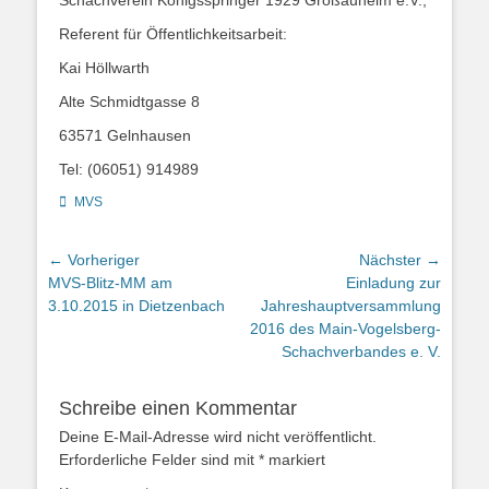
Schachverein Königsspringer 1929 Großauheim e.V.,
Referent für Öffentlichkeitsarbeit:
Kai Höllwarth
Alte Schmidtgasse 8
63571 Gelnhausen
Tel: (06051) 914989
Kategorien
MVS
Beitragsnavigation
← Vorheriger
Nächster →
Vorheriger
Nächster
MVS-Blitz-MM am
Einladung zur
Beitrag:
Beitrag:
3.10.2015 in Dietzenbach
Jahreshauptversammlung
2016 des Main-Vogelsberg-
Schachverbandes e. V.
Schreibe einen Kommentar
Deine E-Mail-Adresse wird nicht veröffentlicht.
Erforderliche Felder sind mit
*
markiert