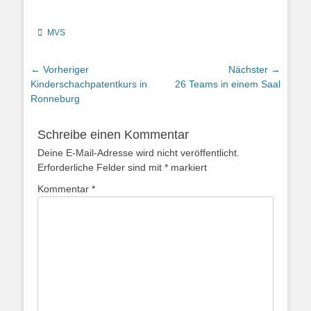
Kategorien
MVS
Beitragsnavigation
← Vorheriger
Nächster →
Vorheriger
Nächster
Kinderschachpatentkurs in
26 Teams in einem Saal
Beitrag:
Beitrag:
Ronneburg
Schreibe einen Kommentar
Deine E-Mail-Adresse wird nicht veröffentlicht.
Erforderliche Felder sind mit
*
markiert
Kommentar
*