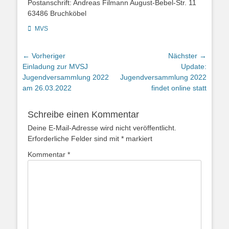
Postanschrift: Andreas Filmann August-Bebel-Str. 11
63486 Bruchköbel
Kategorien
MVS
Beitragsnavigation
← Vorheriger
Nächster →
Vorheriger
Nächster
Einladung zur MVSJ
Update:
Beitrag:
Beitrag:
Jugendversammlung 2022
Jugendversammlung 2022
am 26.03.2022
findet online statt
Schreibe einen Kommentar
Deine E-Mail-Adresse wird nicht veröffentlicht.
Erforderliche Felder sind mit
*
markiert
Kommentar
*