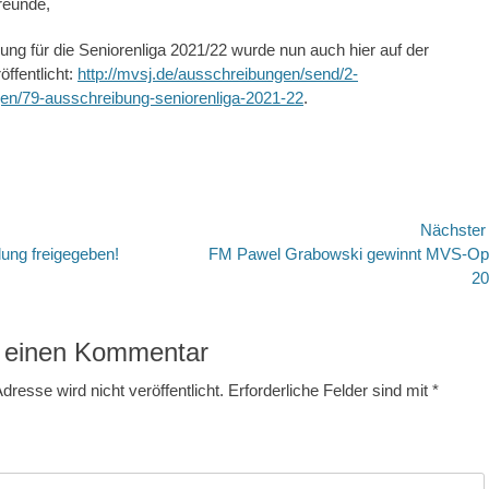
reunde,
ung für die Seniorenliga 2021/22 wurde nun auch hier auf der
ffentlicht:
http://mvsj.de/ausschreibungen/send/2-
en/79-ausschreibung-seniorenliga-2021-22
.
avigation
Nächste
Nächster
ung freigegeben!
FM Pawel Grabowski gewinnt MVS-O
Beitrag:
20
 einen Kommentar
dresse wird nicht veröffentlicht.
Erforderliche Felder sind mit
*