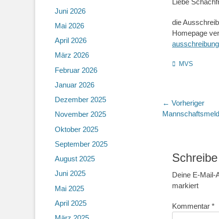
Liebe Schachf
Juni 2026
die Ausschreib
Mai 2026
Homepage verö
April 2026
ausschreibung
März 2026
Kategorien
MVS
Februar 2026
Januar 2026
Dezember 2025
Beitragsn
← Vorheriger
Vorheriger
Mannschaftsmeld
November 2025
Beitrag:
Oktober 2025
September 2025
Schreibe
August 2025
Juni 2025
Deine E-Mail-A
markiert
Mai 2025
April 2025
Kommentar
*
März 2025