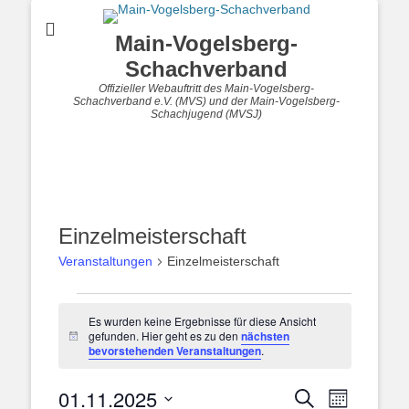
Main-Vogelsberg-
Schachverband
Offizieller Webauftritt des Main-Vogelsberg-
Schachverband e.V. (MVS) und der Main-Vogelsberg-
Schachjugend (MVSJ)
Einzelmeisterschaft
Veranstaltungen
Einzelmeisterschaft
Veranstaltungen
Es wurden keine Ergebnisse für diese Ansicht
gefunden. Hier geht es zu den
nächsten
Hinweis
bevorstehenden Veranstaltungen
.
01.11.2025
Veranstal
Veranstaltung
Suche
Monat