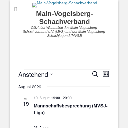
Main-Vogelsberg-
Schachverband
Offizieller Webauftritt des Main-Vogelsberg-
Schachverband e.V. (MVS) und der Main-Vogelsberg-
Schachjugend (MVSJ)
Veranstaltungen
Anstehend
Veranstal
Veranstaltung
Suche
Liste
Ansichten
Suche
Datum
Navigatio
August 2026
und
wählen.
Ansichten,
19. August 19:00
-
20:00
MI.
Navigation
19
Mannschaftsbesprechung (MVSJ-
Liga)
23. August