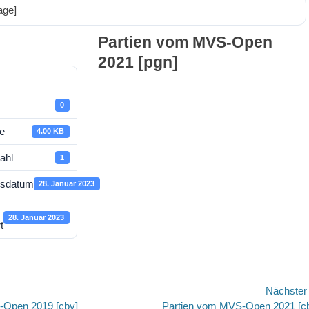
age]
Partien vom MVS-Open
2021 [pgn]
0
e
4.00 KB
ahl
1
gsdatum
28. Januar 2023
28. Januar 2023
t
avigation
Nächste
Nächster
-Open 2019 [cbv]
Partien vom MVS-Open 2021 [c