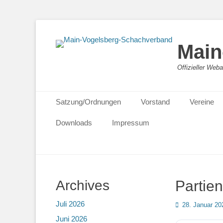
Main
Offizieller We
Primäres Menü
Zum
Satzung/Ordnungen
Vorstand
Vereine
Inhalt
springen
Downloads
Impressum
Archives
Partie
Juli 2026
Posted
28. Januar 20
on
Juni 2026