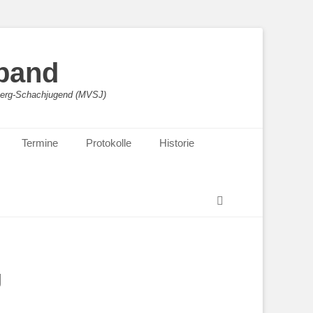
band
sberg-Schachjugend (MVSJ)
Termine
Protokolle
Historie
Suchen
g