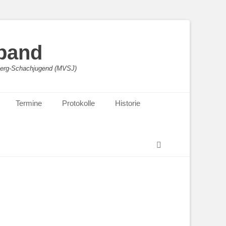
band
sberg-Schachjugend (MVSJ)
Termine
Protokolle
Historie
Suchen