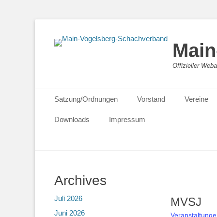
Main
Offizieller We
Primäres Menü
Zum
Satzung/Ordnungen
Vorstand
Vereine
Inhalt
springen
Downloads
Impressum
Archives
Juli 2026
MVSJ
Juni 2026
Veranstaltunge