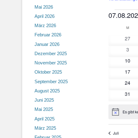
Mai 2026
Veranst
07.08.20
April 2026
Datum
März 2026
Kalend
M
MON
wählen.
Februar 2026
0
27
von
Januar 2026
Veran
Veranst
0
3
Dezember 2025
Veran
0
10
November 2025
Veran
0
17
Oktober 2025
Veran
September 2025
0
24
Veran
August 2025
0
31
Juni 2025
Veran
Mai 2025
Es gibt 
Hinweis
April 2025
März 2025
Juli
Februar 2025