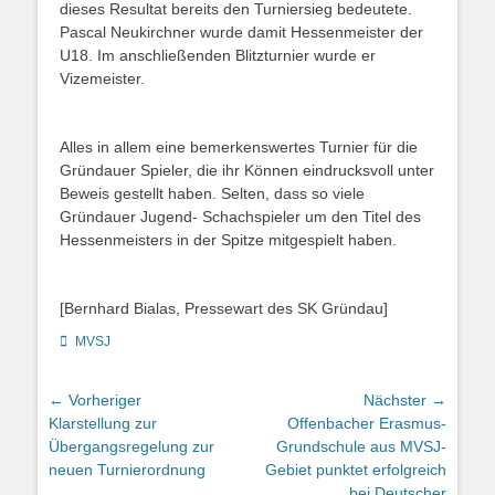
dieses Resultat bereits den Turniersieg bedeutete.
Pascal Neukirchner wurde damit Hessenmeister der
U18. Im anschließenden Blitzturnier wurde er
Vizemeister.
Alles in allem eine bemerkenswertes Turnier für die
Gründauer Spieler, die ihr Können eindrucksvoll unter
Beweis gestellt haben. Selten, dass so viele
Gründauer Jugend- Schachspieler um den Titel des
Hessenmeisters in der Spitze mitgespielt haben.
[Bernhard Bialas, Pressewart des SK Gründau]
Kategorien
MVSJ
Beitragsnavigation
← Vorheriger
Nächster →
Vorheriger
Nächster
Klarstellung zur
Offenbacher Erasmus-
Beitrag:
Beitrag:
Übergangsregelung zur
Grundschule aus MVSJ-
neuen Turnierordnung
Gebiet punktet erfolgreich
bei Deutscher