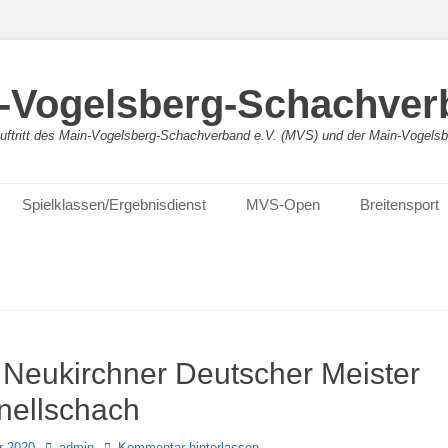
-Vogelsberg-Schachver
bauftritt des Main-Vogelsberg-Schachverband e.V. (MVS) und der Main-Vogel
Spielklassen/Ergebnisdienst
MVS-Open
Breitensport
 Neukirchner Deutscher Meister
nellschach
Autor
r 2020
admin
Kommentar hinterlassen