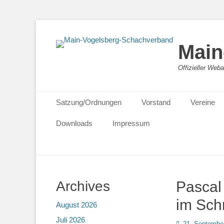
Main
Offizieller We
Primäres Menü
Zum
Satzung/Ordnungen
Vorstand
Vereine
Inhalt
springen
Downloads
Impressum
Archives
Pascal
im Sch
August 2026
Juli 2026
Posted
21. Septembe