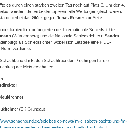
fte es durch einen starken zweiten Tag noch auf Platz 3. Um den 4.
elost werden, da bei beiden Spielern alle Wertungen gleich waren.
tand hierbei das Glück gegen
Jonas Rosner
zur Seite.
esturnierdirektor fungierten der Internationale Schiedsrichter
dmann
(Württemberg) und die Nationale Schiedsrichterin
Sandra
denburg) als Schiedsrichter, wobei sich Letztere eine FIDE-
-Norm verdiente.
Schachbund dankt den Schachfreunden Plochingen für die
ichtung der Meisterschaften.
nn
rdirektor
ukirchner (SK Gründau)
//www.schachbund.de/spielbetrieb-news/im-elisabeth-paehtz-und-fm-
chner-sind-neue-deutsche-meister-im-schnellschach.html
]