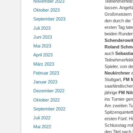
November 2023
Teilnehmerfeld
lassen. Angefü
Oktober 2023
Großmeistern
September 2023
den durch die
ersten Tag tat
Juli 2023
beiden Runden
Juni 2023
Schenderowi
Mai 2023
Roland Schma
auch
Sebastia
April 2023
Teilnehmerfeld
März 2023
Spieler, von d
Februar 2023
Neukirchner
a
Stuttgart,
FM M
Januar 2023
saarländischen
Dezember 2022
jährige
FM Nil
ins Turnier ge
Oktober 2022
Am zweiten Tur
September 2022
Spitzenquintet
Juli 2022
ersten Fünf. H
Schlusstag mit
Mai 2022
den Titel nach