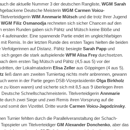
auch die aktuelle Nummer 3 der deutschen Rangliste,
WGM Sarah
ischgebackene Deutsche Meisterin
WGM Carmen Voicu-
 Titelverteidigerin
WIM Annmarie Mütsch
und die trotz Ihrer Jugend
e
WGM Filiz Osmanodja
rechneten sich sicher Chancen auf den
den ersten Runden gaben sich Pähtz und Mütsch keine Blöße und
e 4 aufeinander. Eine spannende Partie endet im ungleichfarbigen
 mit Remis. In der letzten Runde des ersten Tages hielten die beiden
 Verfolgerinnen auf Distanz. Pähtz besiegte
Sarah Papp
und
sich gegen die stark aufspielende
WFM Alisa Frey
durchsetzen.
nach dem ersten Tag Mütsch und Pähtz (4,5 aus 5) vor der
dritten, der Lokalmatadorin
Elisa Zeller
aus Göppingen (4 aus 5).
tz
ließ dann am zweiten Turniertag nichts mehr anbrennen, gewann
(auch wenn in der Partie gegen DSB-Vizepräsidentin
Olga Birkholz
e zu lösen waren) und sicherte sich mit 8,5 aus 9 überlegen ihren
ls Deutsche Schnellschachmeisterin. Titelverteidigerin
Annmarie
te durch zwei Siege und zwei Remis ihren Vorsprung auf die
 und somit den Vizetitel. Dritte wurde
Carmen Voicu-Jagodzinsky
.
en Turnier fehlten durch die Parallelveranstaltung der Schach-
 Topspieler um Titelverteidiger
GM Alexander Donchenko
, aber das