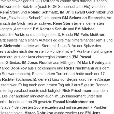
 mit nicht weniger als 28 Titelträgern konnte sich durchaus sehen
hrt wurde die Setzliste (nach FIDE-Schnellschach-Elo) von den
René Stern
und
Roland Schmaltz
,
IM Dr. Oswald Gschnitzer
und
 Tour „Faszination Schach“ bekannten
GM Sebastian Siebrecht
. Am
en sich die Großmeister schwer.
René Stern
teilte in den ersten
 gegen „Altmeister“
FM Karsten Schulz
und
FM Michael
tsch
die Punkte und unterlag in der 3. Runde
FM Felix Meißner
.
ltz
spielte nach einem Auftaktsieg dreimal hintereinander remis und
n Siebrecht
startete wie Stern mit 1 aus 3. An der Spitze des
es standen nach den ersten 5 Runden mit je 4 Punk-ten fünf jüngere
enen drei aus der Ausrichterregion kommen (
FM Pascal
us Gründau,
IM Jonas Rosner
aus Ettlingen,
IM
Mark Kvetny
aus
arco Dobrikov
aus Hockenheim und
Rick Frischmann
aus dem
 Schwarzenbach). Einen starken Turnierstart hatte auch der 17-
s Richter
(Schönaich), der erst kurz vor Beginn durch eine Absage
rutscht war. Er lag nach dem ersten Tag mit 3 aus 5 gut im Rennen.
niertag verabschiedete sich lediglich
Rick Frischmann
aus dem
t. Die vier anderen landeten auch im Endklassement unter den
ierbei konnte der an 29 gesetzte
Pascal Neukirchner
am
 3 aus 4 den besten Score erzielen und mit insgesamt 7 Punkten
 Hessen holen.
Marco Dobrikov
wurde zweiter und
FM Jens