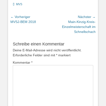
Kategorien
MVS
Beitragsnavigation
← Vorheriger
Nächster →
Vorheriger
Nächster
MVSJ-BEM 2018
Main-Kinzig-Kreis-
Beitrag:
Beitrag:
Einzelmeisterschaft im
Schnellschach
Schreibe einen Kommentar
Deine E-Mail-Adresse wird nicht veröffentlicht.
Erforderliche Felder sind mit
*
markiert
Kommentar
*