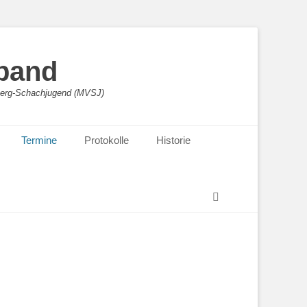
band
sberg-Schachjugend (MVSJ)
Termine
Protokolle
Historie
Suchen