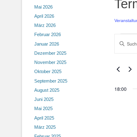
Ter
Mai 2026
April 2026
Veranstalt
März 2026
Februar 2026
Veran
Veran
Bitte
Januar 2026
für
Such
Schlüsselw
Dezember 2025
eingeben.
10.
und
Suche
November 2025
Mai
Ansic
nach
Oktober 2025
Veranstalt
2025
Navig
September 2025
Schlüsselw
18:00
August 2025
Juni 2025
Mai 2025
April 2025
März 2025
Februar 2025