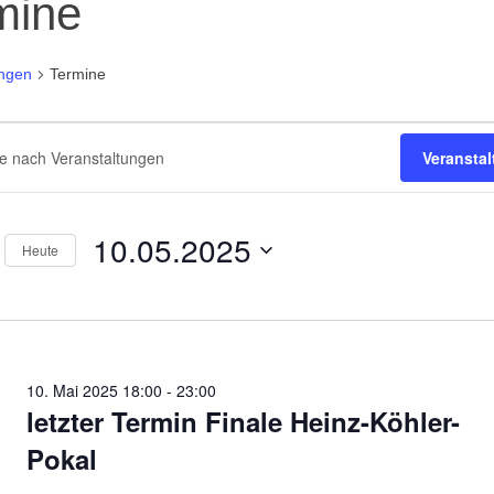
mine
ungen
Termine
staltungen
staltungen
Veransta
e
ort
10.05.2025
hten,
Heute
ungen
ation
Datum
ort.
wählen.
10. Mai 2025 18:00
-
23:00
letzter Termin Finale Heinz-Köhler-
Pokal