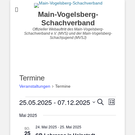
Main-Vogelsberg-
Schachverband
Offizieller Webauftritt des Main-Vogelsberg-
Schachverband e.V. (MVS) und der Main-Vogelsberg-
Schachjugend (MVSJ)
Termine
Veranstaltungen
Termine
Veranstaltungen
25.05.2025
 - 
07.12.2025
Veranstal
Veranstaltung
Suche
Liste
Ansichten
Suche
Datum
Navigatio
Mai 2025
und
wählen.
Ansichten,
24. Mai 2025
-
25. Mai 2025
SO.
Navigation
25